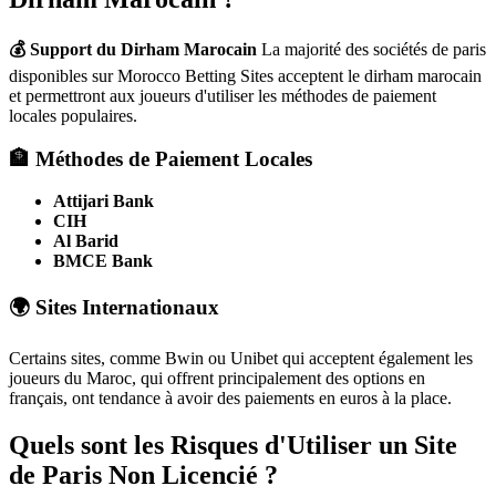
💰 Support du Dirham Marocain
La majorité des sociétés de paris
disponibles sur Morocco Betting Sites acceptent le dirham marocain
et permettront aux joueurs d'utiliser les méthodes de paiement
locales populaires.
🏦 Méthodes de Paiement Locales
Attijari Bank
CIH
Al Barid
BMCE Bank
🌍 Sites Internationaux
Certains sites, comme Bwin ou Unibet qui acceptent également les
joueurs du Maroc, qui offrent principalement des options en
français, ont tendance à avoir des paiements en euros à la place.
Quels sont les Risques d'Utiliser un Site
de Paris Non Licencié ?