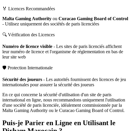
🏅 Licences Recommandées
Malta Gaming Authority
ou
Curacao Gaming Board of Control
- Utilisez uniquement des sociétés de paris licenciées
🔍 Vérification des Licences
Numéro de licence visible
- Les sites de paris licenciés affichent
leur numéro de licence et l'organisme de réglementation en bas de
leur site web
🛡️ Protection Internationale
Sécurité des joueurs
- Les autorités fournissent des licences de jeu
internationales pour assurer la sécurité des joueurs
En ce qui concerne la sécurité d'utilisation d'un site de paris
international en ligne, nous recommandons uniquement l'utilisation
d'une société de paris licenciée, idéalement commissionnée par la
Malta Gaming Authority ou le Curacao Gaming Board of Control.
Puis-je Parier en Ligne en Utilisant le
Dirham Marocain ?