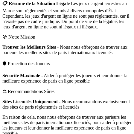
📋 Résumé de la Situation Légale
Les jeux d'argent terrestres au
Maroc sont réglementés et soumis à divers monopoles d'État.
Cependant, les jeux d'argent en ligne ne sont pas réglementés, car il
n'existe pas de cadre juridique. Du point de vue de la légalité, les
jeux d'argent en ligne ne sont ni légaux ni illégaux.
🎯 Notre Mission
Trouver les Meilleurs Sites
- Nous nous efforçons de trouver aux
parieurs les meilleurs sites de paris internationaux licenciés
🛡️ Protection des Joueurs
Sécurité Maximale
- Aider à protéger les joueurs et leur donner la
meilleure expérience de paris en ligne possible
⚖️ Recommandations Sûres
Sites Licenciés Uniquement
- Nous recommandons exclusivement
des sites de paris réglementés et licenciés
En raison de cela, nous nous efforçons de trouver aux parieurs les
meilleurs sites de paris internationaux licenciés, pour aider à protéger
les joueurs et leur donner la meilleure expérience de paris en ligne
possible.