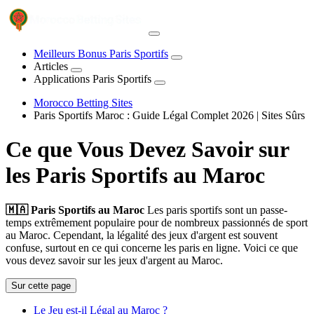
Meilleurs Bonus Paris Sportifs
Articles
Applications Paris Sportifs
Morocco Betting Sites
Paris Sportifs Maroc : Guide Légal Complet 2026 | Sites Sûrs
Ce que Vous Devez Savoir sur
les Paris Sportifs au Maroc
🇲🇦 Paris Sportifs au Maroc
Les paris sportifs sont un passe-
temps extrêmement populaire pour de nombreux passionnés de sport
au Maroc. Cependant, la légalité des jeux d'argent est souvent
confuse, surtout en ce qui concerne les paris en ligne. Voici ce que
vous devez savoir sur les jeux d'argent au Maroc.
Sur cette page
Le Jeu est-il Légal au Maroc ?