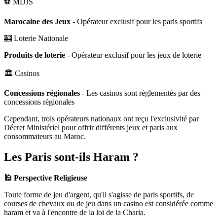
⚽ MDJS
Marocaine des Jeux
- Opérateur exclusif pour les paris sportifs
🎰 Loterie Nationale
Produits de loterie
- Opérateur exclusif pour les jeux de loterie
🏛️ Casinos
Concessions régionales
- Les casinos sont réglementés par des
concessions régionales
Cependant, trois opérateurs nationaux ont reçu l'exclusivité par
Décret Ministériel pour offrir différents jeux et paris aux
consommateurs au Maroc.
Les Paris sont-ils Haram ?
🕌 Perspective Religieuse
Toute forme de jeu d'argent, qu'il s'agisse de paris sportifs, de
courses de chevaux ou de jeu dans un casino est considérée comme
haram et va à l'encontre de la loi de la Charia.