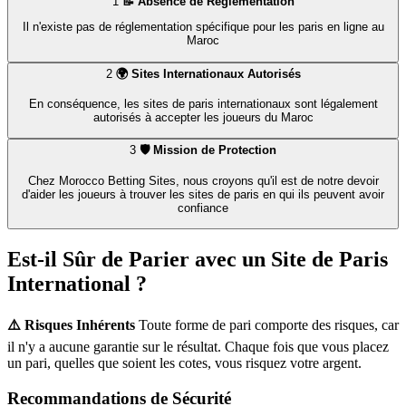
1
📝 Absence de Réglementation
Il n'existe pas de réglementation spécifique pour les paris en ligne au
Maroc
2
🌍 Sites Internationaux Autorisés
En conséquence, les sites de paris internationaux sont légalement
autorisés à accepter les joueurs du Maroc
3
🛡️ Mission de Protection
Chez Morocco Betting Sites, nous croyons qu'il est de notre devoir
d'aider les joueurs à trouver les sites de paris en qui ils peuvent avoir
confiance
Est-il Sûr de Parier avec un Site de Paris
International ?
⚠️ Risques Inhérents
Toute forme de pari comporte des risques, car
il n'y a aucune garantie sur le résultat. Chaque fois que vous placez
un pari, quelles que soient les cotes, vous risquez votre argent.
Recommandations de Sécurité